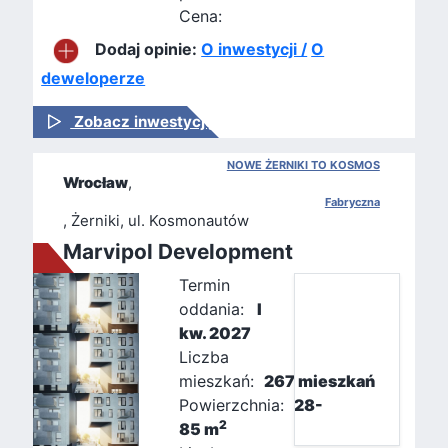
Cena:
Dodaj opinie:
O inwestycji /
O
deweloperze
Zobacz inwestycję
NOWE ŻERNIKI TO KOSMOS
Wrocław
,
Fabryczna
, Żerniki, ul. Kosmonautów
Marvipol Development
Termin
oddania:
I
kw. 2027
Liczba
mieszkań:
267 mieszkań
Powierzchnia:
28-
2
85 m