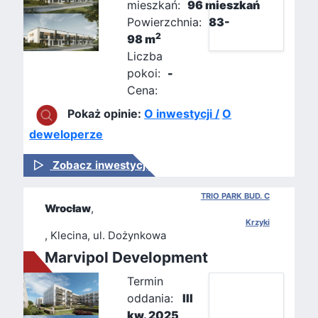
mieszkań:
96 mieszkań
Powierzchnia:
83-
2
98 m
Liczba
pokoi:
-
Cena:
Pokaż opinie:
O inwestycji /
O
deweloperze
Zobacz inwestycję
TRIO PARK BUD. C
Wrocław
,
Krzyki
, Klecina, ul. Dożynkowa
Marvipol Development
Termin
oddania:
III
kw. 2025