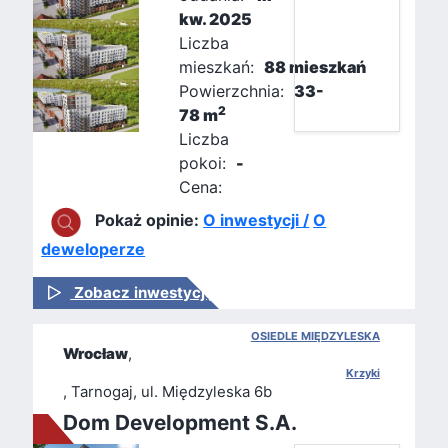
kw. 2025
Liczba
mieszkań:
88 mieszkań
Powierzchnia:
33-
2
78 m
Liczba
pokoi:
-
Cena:
Pokaż opinie:
O inwestycji /
O
deweloperze
Zobacz inwestycję
OSIEDLE MIĘDZYLESKA
Wrocław
,
Krzyki
, Tarnogaj, ul. Międzyleska 6b
Dom Development S.A.