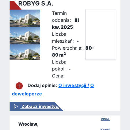
ROBYG S.A.
Termin
oddania:
III
kw. 2025
Liczba
mieszkań:
-
Powierzchnia:
80-
2
89 m
Liczba
pokoi:
-
Cena:
Dodaj opinie:
O inwestycji /
O
deweloperze
Zobacz inwestycję
VIVRE
Wrocław
,
Krzyki