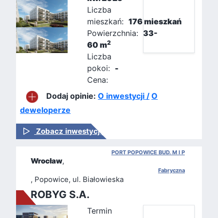
Liczba
mieszkań:
176 mieszkań
Powierzchnia:
33-
2
60 m
Liczba
pokoi:
-
Cena:
Dodaj opinie:
O inwestycji /
O
deweloperze
Zobacz inwestycję
PORT POPOWICE BUD. M I P
Wrocław
,
Fabryczna
, Popowice, ul. Białowieska
ROBYG S.A.
Termin