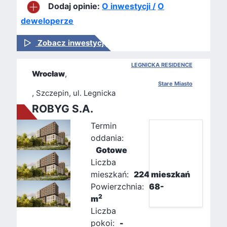
Dodaj opinie:
O inwestycji /
O
deweloperze
Zobacz inwestycję
LEGNICKA RESIDENCE
Wrocław
,
Stare Miasto
, Szczepin, ul. Legnicka
ROBYG S.A.
Termin
oddania:
Gotowe
Liczba
mieszkań:
224 mieszkań
Powierzchnia:
68-
2
m
Liczba
pokoi:
-