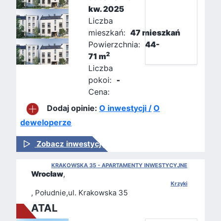
kw. 2025
Liczba
mieszkań:
47 mieszkań
Powierzchnia:
44-
2
71 m
Liczba
pokoi:
-
Cena:
Dodaj opinie:
O inwestycji /
O
deweloperze
Zobacz inwestycję
KRAKOWSKA 35 - APARTAMENTY INWESTYCYJNE
Wrocław
,
Krzyki
, Południe,ul. Krakowska 35
ATAL