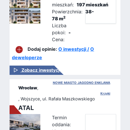
mieszkań:
197 mieszkań
Powierzchnia:
38-
2
78 m
Liczba
pokoi:
-
Cena:
Dodaj opinie:
O inwestycji /
O
deweloperze
Zobacz inwestycję
NOWE MIASTO JAGODNO ENKLAWA
Wrocław
,
Krzyki
, Wojszyce, ul. Rafała Maszkowskiego
ATAL
Termin
oddania: