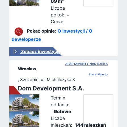
69 m
Liczba
pokoi:
-
Cena:
Pokaż opinie:
O inwestycji /
O
deweloperze
Zobacz inwestycję
APARTAMENTY NAD RZEKĄ
Wrocław
,
Stare Miasto
, Szczepin, ul. Michalczyka 3
Dom Development S.A.
Termin
oddania:
Gotowe
Liczba
mieszkań:
144 mieszkań