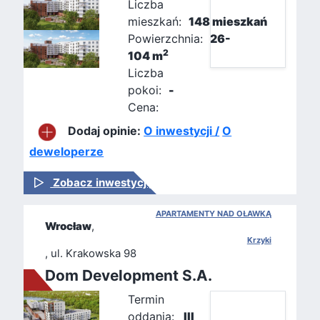
Liczba
mieszkań:
148 mieszkań
Powierzchnia:
26-
2
104 m
Liczba
pokoi:
-
Cena:
Dodaj opinie:
O inwestycji /
O
deweloperze
Zobacz inwestycję
APARTAMENTY NAD OŁAWKĄ
Wrocław
,
Krzyki
, ul. Krakowska 98
Dom Development S.A.
Termin
oddania:
III