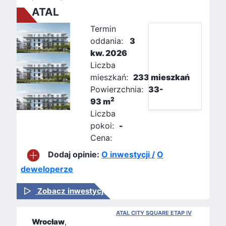
ATAL
Termin
oddania:
3
kw. 2026
Liczba
mieszkań:
233 mieszkań
Powierzchnia:
33-
2
93 m
Liczba
pokoi:
-
Cena:
Dodaj opinie:
O inwestycji /
O
deweloperze
Zobacz inwestycję
ATAL CITY SQUARE ETAP IV
Wrocław
,