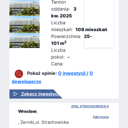
Termin
oddania:
3
kw. 2025
Liczba
mieszkań:
108 mieszkań
Powierzchnia:
25-
2
101 m
Liczba
pokoi:
-
Cena:
Pokaż opinie:
O inwestycji /
O
deweloperze
Zobacz inwestycję
ATAL STRACHOWICKA II
Wrocław
,
Fabryczna
, Żerniki,ul. Strachowicka