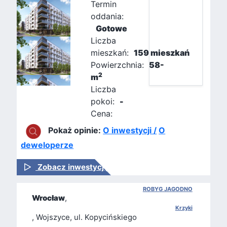
Termin
oddania:
Gotowe
Liczba
mieszkań:
159 mieszkań
Powierzchnia:
58-
2
m
Liczba
pokoi:
-
Cena:
Pokaż opinie:
O inwestycji /
O
deweloperze
Zobacz inwestycję
ROBYG JAGODNO
Wrocław
,
Krzyki
, Wojszyce, ul. Kopycińskiego