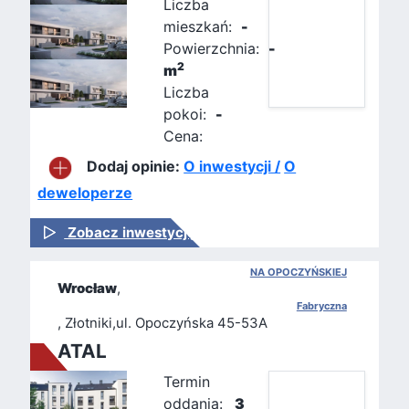
Liczba
mieszkań:
-
Powierzchnia:
-
2
m
Liczba
pokoi:
-
Cena:
Dodaj opinie:
O inwestycji /
O
deweloperze
Zobacz inwestycję
NA OPOCZYŃSKIEJ
Wrocław
,
Fabryczna
, Złotniki,ul. Opoczyńska 45-53A
ATAL
Termin
oddania:
3