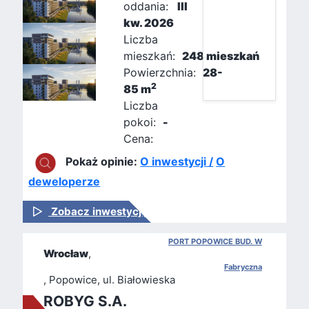
oddania:
III
kw. 2026
Liczba
mieszkań:
248 mieszkań
Powierzchnia:
28-
2
85 m
Liczba
pokoi:
-
Cena:
Pokaż opinie:
O inwestycji /
O
deweloperze
Zobacz inwestycję
PORT POPOWICE BUD. W
Wrocław
,
Fabryczna
, Popowice, ul. Białowieska
ROBYG S.A.