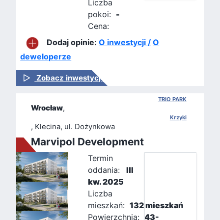
Liczba
pokoi:
-
Cena:
Dodaj opinie:
O inwestycji /
O
deweloperze
Zobacz inwestycję
TRIO PARK
Wrocław
,
Krzyki
, Klecina, ul. Dożynkowa
Marvipol Development
Termin
oddania:
III
kw. 2025
Liczba
mieszkań:
132 mieszkań
Powierzchnia:
43-