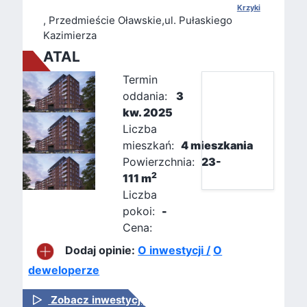
Krzyki
, Przedmieście Oławskie,ul. Pułaskiego
Kazimierza
ATAL
Termin
oddania:
3
kw. 2025
Liczba
mieszkań:
4 mieszkania
Powierzchnia:
23-
2
111 m
Liczba
pokoi:
-
Cena:
Dodaj opinie:
O inwestycji /
O
deweloperze
Zobacz inwestycję