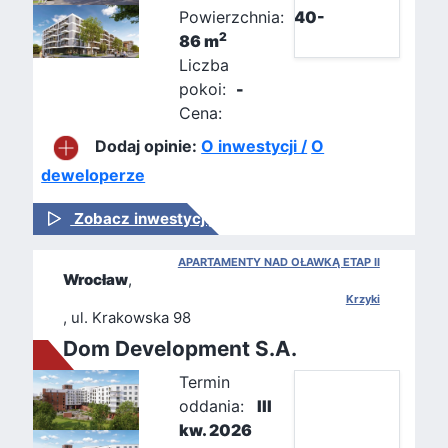
Powierzchnia:
40-
2
86 m
Liczba
pokoi:
-
Cena:
Dodaj opinie:
O inwestycji /
O
deweloperze
Zobacz inwestycję
APARTAMENTY NAD OŁAWKĄ ETAP II
Wrocław
,
Krzyki
, ul. Krakowska 98
Dom Development S.A.
Termin
oddania:
III
kw. 2026