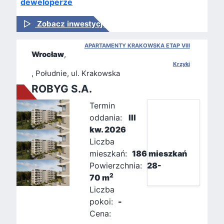
deweloperze
Zobacz inwestycję
APARTAMENTY KRAKOWSKA ETAP VIII
Wrocław
,
Krzyki
, Południe, ul. Krakowska
ROBYG S.A.
Termin
oddania:
III
kw. 2026
Liczba
mieszkań:
186 mieszkań
Powierzchnia:
28-
2
70 m
Liczba
pokoi:
-
Cena: