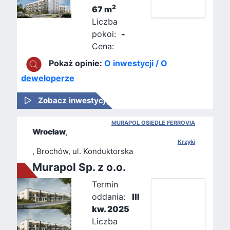
2
67 m
Liczba
pokoi:
-
Cena:
Pokaż opinie:
O inwestycji /
O
deweloperze
Zobacz inwestycję
MURAPOL OSIEDLE FERROVIA
Wrocław
,
Krzyki
, Brochów, ul. Konduktorska
Murapol Sp. z o.o.
Termin
oddania:
III
kw. 2025
Liczba