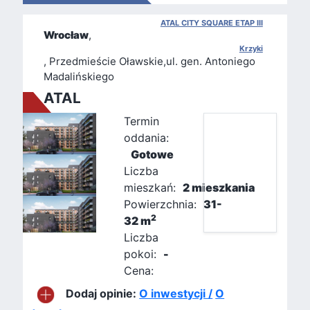
ATAL CITY SQUARE ETAP III
Wrocław
,
Krzyki
, Przedmieście Oławskie,ul. gen. Antoniego
Madalińskiego
ATAL
Termin
oddania:
Gotowe
Liczba
mieszkań:
2 mieszkania
Powierzchnia:
31-
2
32 m
Liczba
pokoi:
-
Cena:
Dodaj opinie:
O inwestycji /
O