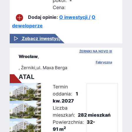
pokoi:
-
Cena:
Dodaj opinie:
O inwestycji /
O
deweloperze
Zobacz inwestycję
ŻERNIKI NA NOVO III
Wrocław
,
Fabryczna
, Żerniki,ul. Maxa Berga
ATAL
Termin
oddania:
1
kw. 2027
Liczba
mieszkań:
282 mieszkań
Powierzchnia:
32-
2
91 m