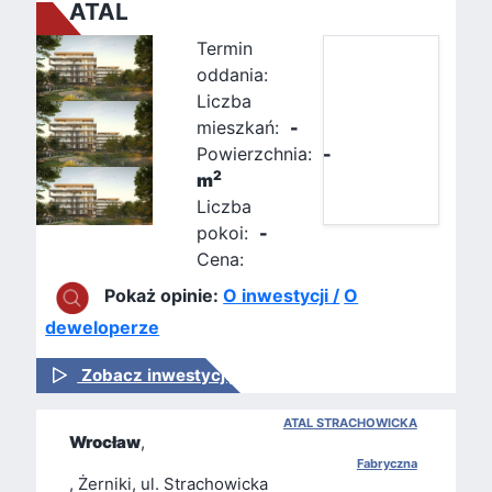
ATAL
Termin
oddania:
Liczba
mieszkań:
-
Powierzchnia:
-
2
m
Liczba
pokoi:
-
Cena:
Pokaż opinie:
O inwestycji /
O
deweloperze
Zobacz inwestycję
ATAL STRACHOWICKA
Wrocław
,
Fabryczna
, Żerniki, ul. Strachowicka