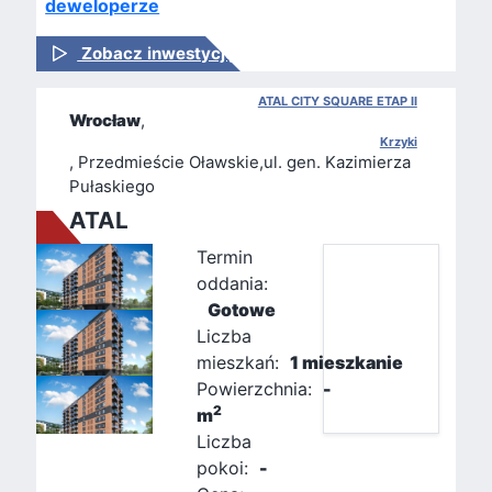
deweloperze
Zobacz inwestycję
ATAL CITY SQUARE ETAP II
Wrocław
,
Krzyki
, Przedmieście Oławskie,ul. gen. Kazimierza
Pułaskiego
ATAL
Termin
oddania:
Gotowe
Liczba
mieszkań:
1 mieszkanie
Powierzchnia:
-
2
m
Liczba
pokoi:
-