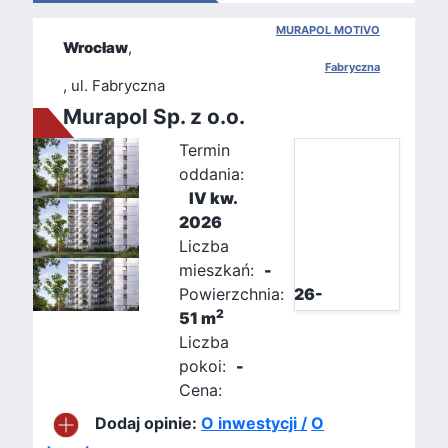
MURAPOL MOTIVO
Wrocław
,
Fabryczna
, ul. Fabryczna
Murapol Sp. z o.o.
Termin
oddania:
IV kw.
2026
Liczba
mieszkań:
-
Powierzchnia:
26-
2
51 m
Liczba
pokoi:
-
Cena:
Dodaj opinie:
O inwestycji /
O