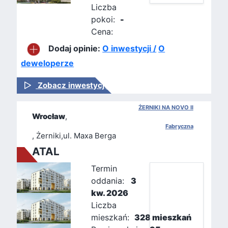
Liczba
pokoi:
-
Cena:
Dodaj opinie:
O inwestycji /
O
deweloperze
Zobacz inwestycję
ŻERNIKI NA NOVO II
Wrocław
,
Fabryczna
, Żerniki,ul. Maxa Berga
ATAL
Termin
oddania:
3
kw. 2026
Liczba
mieszkań:
328 mieszkań