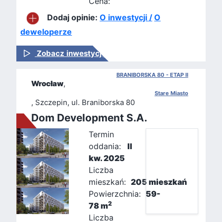
Cena:
Dodaj opinie:
O inwestycji /
O
deweloperze
Zobacz inwestycję
BRANIBORSKA 80 - ETAP II
Wrocław
,
Stare Miasto
, Szczepin, ul. Braniborska 80
Dom Development S.A.
Termin
oddania:
II
kw. 2025
Liczba
mieszkań:
205 mieszkań
Powierzchnia:
59-
2
78 m
Liczba