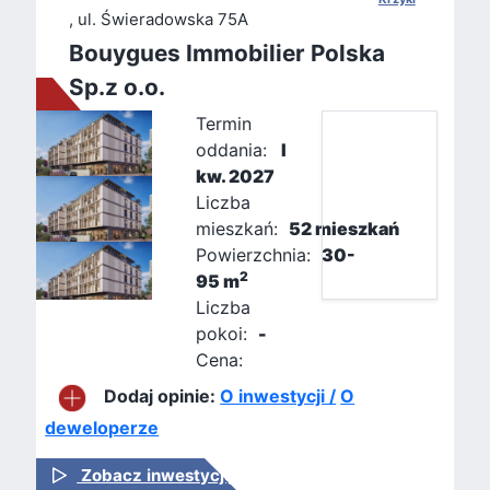
, ul. Świeradowska 75A
Bouygues Immobilier Polska
Sp.z o.o.
Termin
oddania:
I
kw. 2027
Liczba
mieszkań:
52 mieszkań
Powierzchnia:
30-
2
95 m
Liczba
pokoi:
-
Cena:
Dodaj opinie:
O inwestycji /
O
deweloperze
Zobacz inwestycję