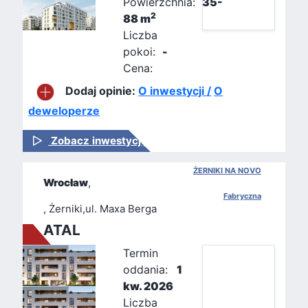
Powierzchnia:
35-
2
88 m
Liczba
pokoi:
-
Cena:
Dodaj opinie:
O inwestycji /
O
deweloperze
Zobacz inwestycję
ŻERNIKI NA NOVO
Wrocław
,
Fabryczna
, Żerniki,ul. Maxa Berga
ATAL
Termin
oddania:
1
kw. 2026
Liczba