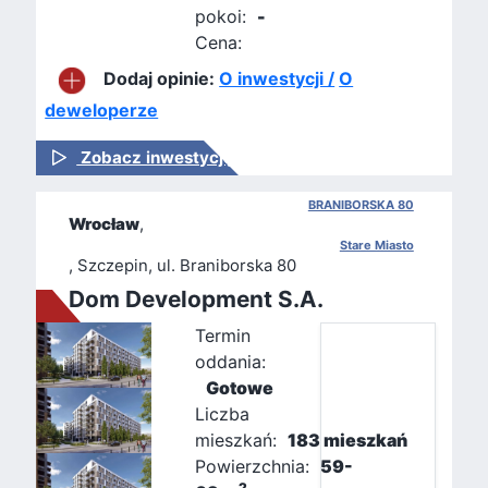
pokoi:
-
Cena:
Dodaj opinie:
O inwestycji /
O
deweloperze
Zobacz inwestycję
BRANIBORSKA 80
Wrocław
,
Stare Miasto
, Szczepin, ul. Braniborska 80
Dom Development S.A.
Termin
oddania:
Gotowe
Liczba
mieszkań:
183 mieszkań
Powierzchnia:
59-
2