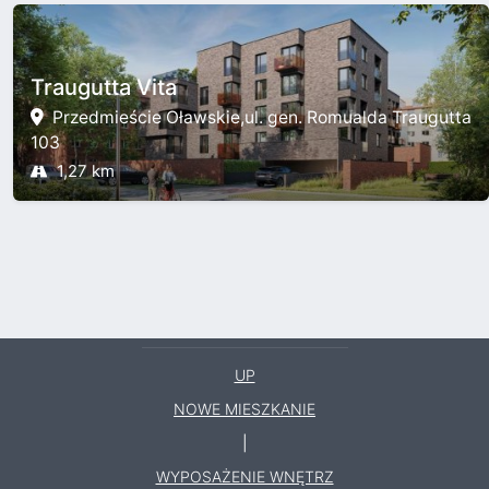
Traugutta Vita
Przedmieście Oławskie,ul. gen. Romualda Traugutta
103
1,27 km
UP
NOWE MIESZKANIE
|
WYPOSAŻENIE WNĘTRZ