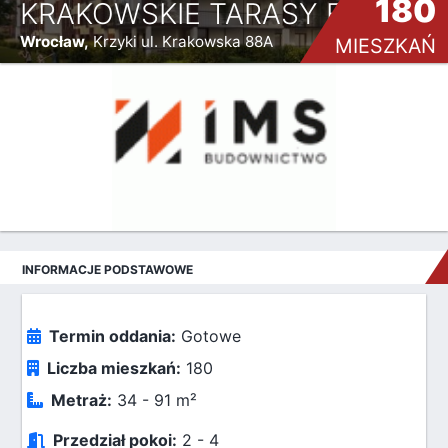
180
KRAKOWSKIE TARASY ETAP V
Wrocław,
Krzyki ul. Krakowska 88A
MIESZKAŃ
INFORMACJE PODSTAWOWE
Termin oddania:
Gotowe
Liczba mieszkań:
180
Metraż:
34 - 91 m²
Przedział pokoi:
2 - 4