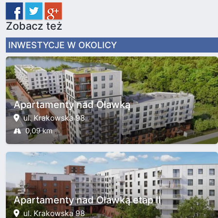
Zobacz też
INWESTYCJE W OKOLICY
Apartamenty nad Oławką
ul. Krakowska 98
0,09 km
Apartamenty nad Oławką etap II
ul. Krakowska 98